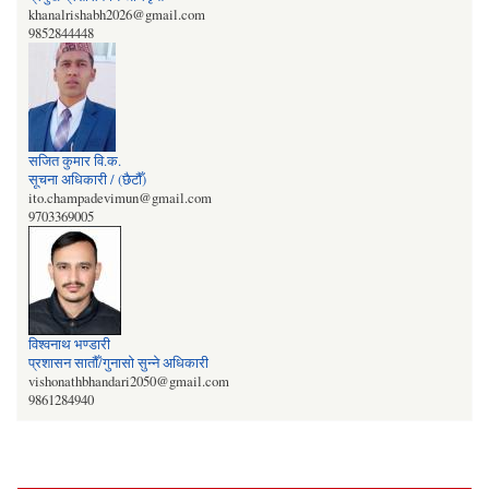
khanalrishabh2026@gmail.com
9852844448
सजित कुमार वि‍‌.क.
सूचना अधिकारी / (छैटौँ)
ito.champadevimun@gmail.com
9703369005
विश्वनाथ भण्डारी
प्रशासन सातौँ/गुनासो सुन्‍ने अधिकारी
vishonathbhandari2050@gmail.com
9861284940